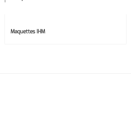
Maquettes IHM
Mentions légales
Réalisation du site par Cédric Porcher © 2019 - Tous droits réservés